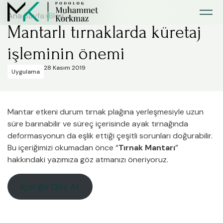
Ana Sayfa
>
Blog
Mantarlı tırnaklarda küretaj
işleminin önemi
28 Kasım 2019
Uygulama
Mantar etkeni durum tırnak plağına yerleşmesiyle uzun
süre barınabilir ve süreç içerisinde ayak tırnağında
deformasyonun da eşlik ettiği çeşitli sorunları doğurabilir.
Bu içeriğimizi okumadan önce “
Tırnak Mantarı
”
hakkındaki yazımıza göz atmanızı öneriyoruz.
İçeriğe Göz At