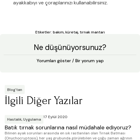
ayakkabıyı ve çoraplarınızı kullanabilirsiniz.
Etiketler:
bakım
,
küretaj
,
tırnak mantarı
Ne düşünüyorsunuz?
Yorumları göster / Bir yorum yap
Blog'tan
İlgili Diğer Yazılar
17 Eylül 2020
Hastalık
,
Uygulama
Batık tırnak sorunlarına nasıl müdahale ediyoruz?
A
Bilinen ayak sorunları arasında en sık rastlanılan olan Tırnak Batması
(Onychocryptosis), her yaş grubunda görülebilen ve çoğu zaman ağrının