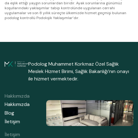
da eşlik ettiği yaygın sorunlardan biridir. Ayak sorunlarına günümüz
koşullarındaki yaklaşımlar tabip kontrolünde uygulanan cerrahi
uygulamalar ve son 8 yıllık süreçte ülkemizde hizmet geçmişi bulunan
podolog kontrollü Podolojik Yaklaşımlar’dır.
Podolog Muhammet Korkmaz Özel Sağlık
Meslek Hizmet Birimi, Sağlık Bakanlığı’nın onayı
ile hizmet vermektedir.
Hakkımızda
Hakkımızda
Blog
İletişim
İletişim