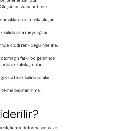
 bir öneme sahiptir.
 Oluşan bu zararlar tırnak
e tırnaklarda zamanla oluşan
 kalınlaşma meyilliliğine
erinde ciddi renk değişimlerine,
 parmağın farklı bölgelerinde
 ederek kalınlaşmaları
ğı yaratarak kalınlaşmaları
 temel bakımın ihmali
derilir?
tsızlık, kemik deformasyonu ve