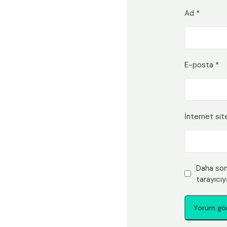
Ad
*
E-posta
*
İnternet sit
Daha son
tarayıcıy