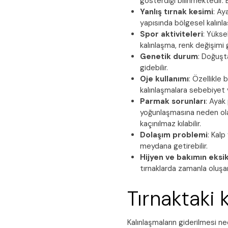
gösterdiği bilinmektedir. B
Yanlış tırnak kesimi
: Ay
yapısında bölgesel kalınla
Spor aktiviteleri
: Yükse
kalınlaşma, renk değişimi 
Genetik durum
: Doğuşt
gidebilir.
Oje kullanımı
: Özellikle 
kalınlaşmalara sebebiyet v
Parmak sorunları
: Ayak
yoğunlaşmasına neden olab
kaçınılmaz kılabilir.
Dolaşım problemi
: Kalp
meydana getirebilir.
Hijyen ve bakımın eksik
tırnaklarda zamanla oluşan
Tırnaktaki 
Kalınlaşmaların giderilmesi ne