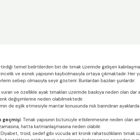
rdiği temel belirtilerden biri de tırnak üzerinde gelişen kalınlaşmadı
 incelik ve esnek yapısının kaybolmasıyla ortaya çıkmaktadır. Her 
erin sebep olmasıyla seyir gösterir. Bunlardan bazıları şunlardır:
 vuran ve özellikle ayak tırnakları üzerinde baskıya neden olan dar 
renk değişimlerine neden olabilmektedir.
emin de eşlik etmesiyle mantar konusunda risk barındıran ayaklard
m geçmişi
: Tırnak yapısının bütünüyle etkilenmesine neden olan 
 uzamasına, hatta katmanlaşmasına neden olabilir.
: Diyabet, troid, sedef gibi vücuda ait kronik rahatsızlıkların tırnak ü