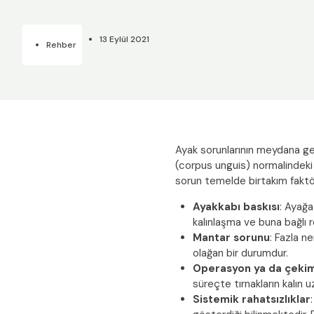
13 Eylül 2021
Rehber
Ayak sorunlarının meydana geti
(corpus unguis) normalindeki
sorun temelde birtakım faktörl
Ayakkabı baskısı
: Ayağa
kalınlaşma ve buna bağlı 
Mantar sorunu
: Fazla n
olağan bir durumdur.
Operasyon ya da çeki
süreçte tırnakların kalın
Sistemik rahatsızlıklar