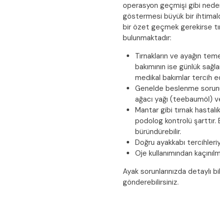
operasyon geçmişi gibi nedenl
göstermesi büyük bir ihtimald
bir özet geçmek gerekirse tır
bulunmaktadır:
Tırnakların ve ayağın teme
bakımının ise günlük sağla
medikal bakımlar tercih ed
Genelde beslenme sorunuyl
ağacı yağı (teebaumöl) ve 
Mantar gibi tırnak hastal
podolog kontrolü şarttır. 
büründürebilir.
Doğru ayakkabı tercihleriy
Oje kullanımından kaçınılma
Ayak sorunlarınızda detaylı bil
gönderebilirsiniz.