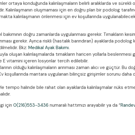
er ortaya konduğunda kalınlaşmaların belirli aralıklarda ve sürekli 
ir. Kalınlaşmanın oluşmaması için en doğru plan bir podolog tarafın
nakta kalınlaşmanın önlenmesi için ev koşullarında uygulanabilecek
l bakımının doğru zamanlarda uygulanması gerekir. Tırnakların kesim
nması gerekir. Ayrıca riskli (hastalık barındıran) ayaklarda podolog
ilmelidir. Bkz:
Medikal Ayak Bakımı
.
a oluşan kalınlaşmalarda tırnakların haricen yollarla beslenmesi ge
E vitamini içeren losyonlar tercih edilebilir.
ıklarının olduğu kalınlaşmaların arınması zaman alıcı ve güçtür. Bu
Ev koşullarında mantara uygulanan bilinçsiz girişimler sorunu daha d
le tempo halinde bile rahat olan ayaklarda kalınlaşmalar nüks etmey
lıdır.
gi için
0(216)553-3436
numaralı hattımızı arayabilir ya da “
Randev