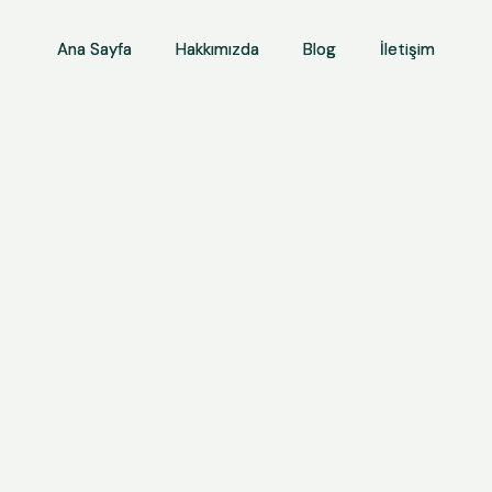
Ana Sayfa
Ana Sayfa
Hakkımızda
Hakkımızda
Blog
Blog
İletişim
İletişim