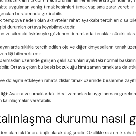
u hastalıkların takibi tırnak sorunlarının ilerlememesi açısından ayrı
akta uygulanan yanlış tırnak kesimleri tırnak yapısına zarar verebilir.
şmaları beraberinde getirebilir.
k tempoya neden olan aktiviteler rahat ayakkabı tercihleri olsa bil
gibi durumları ortaya koyabilmektedir.
an ve ailedeki öyküsüyle gözlenen durumlarda tırnaklar sürekli olarak
bayanlarda sıklıkla tercih edilen oje ve diğer kimyasalların tırnak üz
erdiği bilinmektedir.
 parmakları üzerinde gelişen şekil sorunları ayaktaki normal baskının
ilir. Ortaya çıkan bu baskı bozukluğu kimi zaman tırnaklara da etki
 ve dolaşımı etkileyen rahatsızlıklar tırnak üzerinde beslenme zayıflı
liği
: Ayakta ve tırnaklardaki ideal zamanlarda uygulanması gereken
 kalınlaşmalar yaratabilir.
kalınlaşma durumu nasıl gi
den olan faktörlere bağlı olarak değişebilir. Özellikle sistemik raha