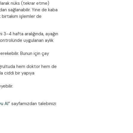
olarak nüks (tekrar etme)
dan sağlanabilir. Yine de kaba
 birtakım işlemler de
i 3-4 hafta aralığında, ayağın
 kontrolünde uygulanan aylık
rekebilir. Bunun için çay
 doğrultuda hem doktor hem de
a ciddi bir yapıya
ebilir.
u Al
” sayfamızdan talebinizi