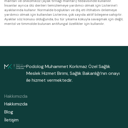
mantarı ve onikomikoz (ayak tırnağı mantarı) tedavisinde kullanılır.
He
İnsanlar ayrıca ölü derileri temizlemeye yardımcı olmak için Listerine’i
se
ayaklarında kullanır. Normalde boşlukları ve diş eti iltihabını önlemeye
yardımcı olmak için kullanılan Listerine, çok sayıda aktif bileşene sahiptir.
Ayaklar söz konusu olduğunda, bu tür yıkama kokuyla savaşmak için değil,
mentol ve timmolde bulunan antifungal özellikler için kullanılır.
Podolog Muhammet Korkmaz Özel Sağlık
Meslek Hizmet Birimi, Sağlık Bakanlığı’nın onayı
ile hizmet vermektedir.
Hakkımızda
Hakkımızda
Blog
İletişim