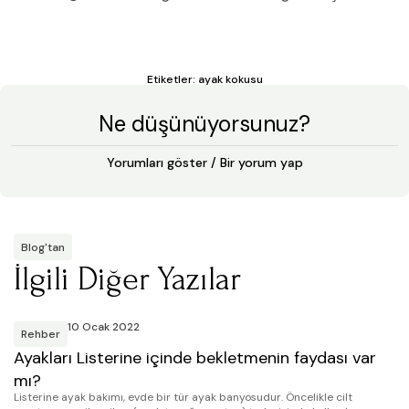
Etiketler:
ayak kokusu
Ne düşünüyorsunuz?
Yorumları göster / Bir yorum yap
Blog'tan
İlgili Diğer Yazılar
10 Ocak 2022
Rehber
Ayakları Listerine içinde bekletmenin faydası var
T
Ay
mı?
üz
Listerine ayak bakımı, evde bir tür ayak banyosudur. Öncelikle cilt
no